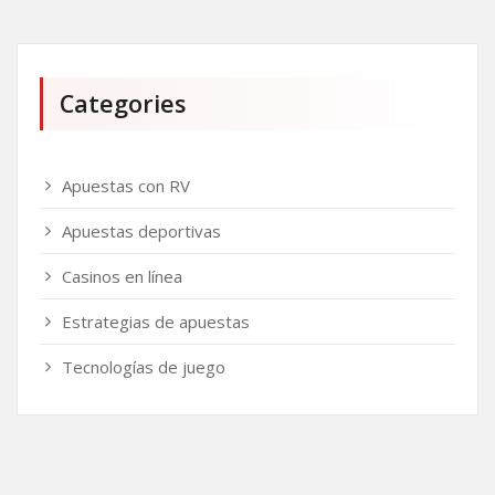
Categories
Apuestas con RV
Apuestas deportivas
Casinos en línea
Estrategias de apuestas
Tecnologías de juego