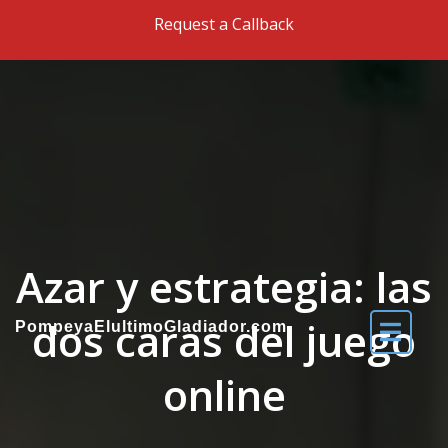
Skip to the content
Request a Callback
Azar y estrategia: las
dos caras del juego
PompeyaElultimoGladiador.com
online